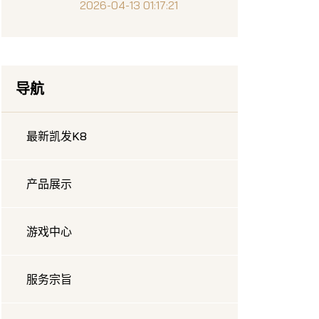
2026-04-13 01:17:21
导航
最新凯发K8
产品展示
游戏中心
服务宗旨