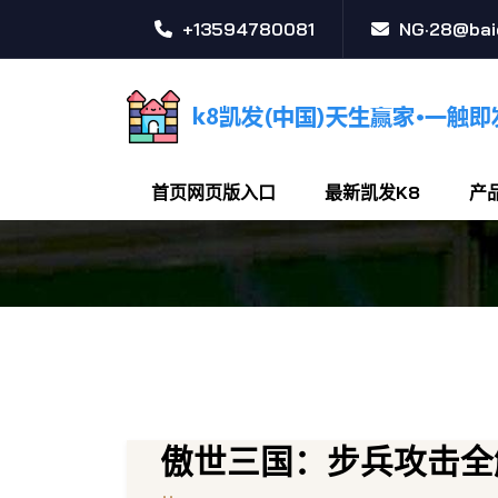
+13594780081
NG·28@bai
首页网页版入口
最新凯发K8
产
傲世三国：步兵攻击全