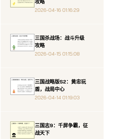
攻略
2026-04-16 01:16:29
三国杀战场：战斗升级
攻略
2026-04-15 01:15:08
三国战略版S2：黄忠玩
盾，战局中心
2026-04-14 01:19:03
三国志9：千屏争霸，征
战天下